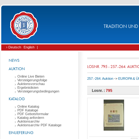
TRADITION UND 
› Deutsch
English
|
NEWS
LOSNR. 795 - 257.-264. AUKT
AUKTION
Online Live Bieten
257.-264. Auktion
->
EUROPA & 
Versteigerungsfolge
Auktionsvorschau
Ergebnislisten
Losnr. :
795
Versteigerungsbedingungen
KATALOG
Online Katalog
PDF Kataloge
PDF Gebotsformular
Katalog anfordern
Auktionsarchiv
Auktionsarchiv PDF Kataloge
EINLIEFERUNG