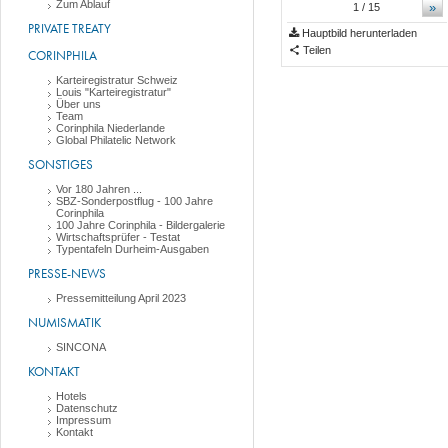
Zum Ablauf
»
1
/ 15
PRIVATE TREATY
Hauptbild herunterladen
Teilen
CORINPHILA
Karteiregistratur Schweiz
Louis "Karteiregistratur"
Über uns
Team
Corinphila Niederlande
Global Philatelic Network
SONSTIGES
Vor 180 Jahren ...
SBZ-Sonderpostflug - 100 Jahre
Corinphila
100 Jahre Corinphila - Bildergalerie
Wirtschaftsprüfer - Testat
Typentafeln Durheim-Ausgaben
PRESSE-NEWS
Pressemitteilung April 2023
NUMISMATIK
SINCONA
KONTAKT
Hotels
Datenschutz
Impressum
Kontakt