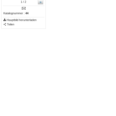
»
1
/ 2
Katalognummer :
44
Hauptbild herunterladen
Teilen