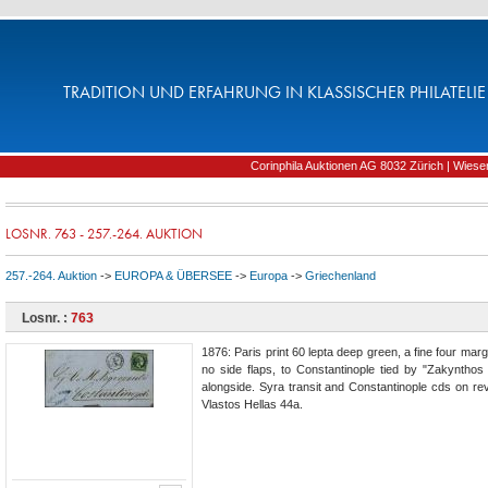
TRADITION UND ERFAHRUNG IN KLASSISCHER PHILATELIE 
Corinphila Auktionen AG 8032 Zürich | Wiesens
LOSNR. 763 - 257.-264. AUKTION
257.-264. Auktion
->
EUROPA & ÜBERSEE
->
Europa
->
Griechenland
Losnr. :
763
1876: Paris print 60 lepta deep green, a fine four ma
no side flaps, to Constantinople tied by "Zakynthos
alongside. Syra transit and Constantinople cds on re
Vlastos Hellas 44a.