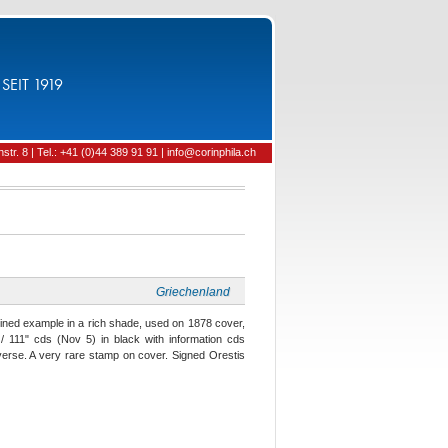
SEIT 1919
tr. 8 | Tel.: +41 (0)44 389 91 91 | info@corinphila.ch
Griechenland
rgined example in a rich shade, used on 1878 cover,
 / 111" cds (Nov 5) in black with information cds
verse. A very rare stamp on cover. Signed Orestis