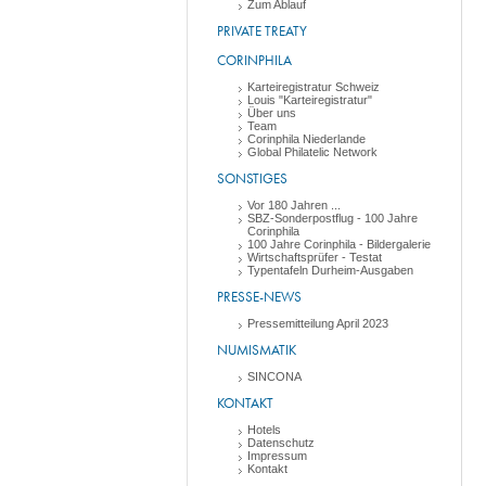
Zum Ablauf
PRIVATE TREATY
CORINPHILA
Karteiregistratur Schweiz
Louis "Karteiregistratur"
Über uns
Team
Corinphila Niederlande
Global Philatelic Network
SONSTIGES
Vor 180 Jahren ...
SBZ-Sonderpostflug - 100 Jahre
Corinphila
100 Jahre Corinphila - Bildergalerie
Wirtschaftsprüfer - Testat
Typentafeln Durheim-Ausgaben
PRESSE-NEWS
Pressemitteilung April 2023
NUMISMATIK
SINCONA
KONTAKT
Hotels
Datenschutz
Impressum
Kontakt