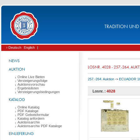
TRADITION UND 
› Deutsch
English
|
NEWS
LOSNR. 4028 - 257.-264. AUK
AUKTION
Online Live Bieten
257.-264. Auktion
->
ECUADOR 186
Versteigerungsfolge
Auktionsvorschau
Ergebnislisten
Losnr. :
4028
Versteigerungsbedingungen
KATALOG
Online Katalog
PDF Kataloge
PDF Gebotsformular
Katalog anfordern
Auktionsarchiv
Auktionsarchiv PDF Kataloge
EINLIEFERUNG