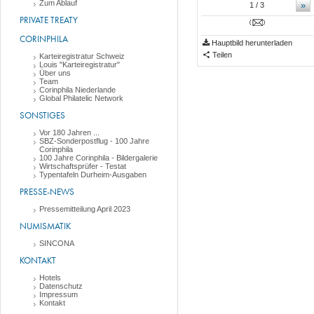
Zum Ablauf
»
1
/ 3
PRIVATE TREATY
CORINPHILA
Hauptbild herunterladen
Teilen
Karteiregistratur Schweiz
Louis "Karteiregistratur"
Über uns
Team
Corinphila Niederlande
Global Philatelic Network
SONSTIGES
Vor 180 Jahren ...
SBZ-Sonderpostflug - 100 Jahre
Corinphila
100 Jahre Corinphila - Bildergalerie
Wirtschaftsprüfer - Testat
Typentafeln Durheim-Ausgaben
PRESSE-NEWS
Pressemitteilung April 2023
NUMISMATIK
SINCONA
KONTAKT
Hotels
Datenschutz
Impressum
Kontakt