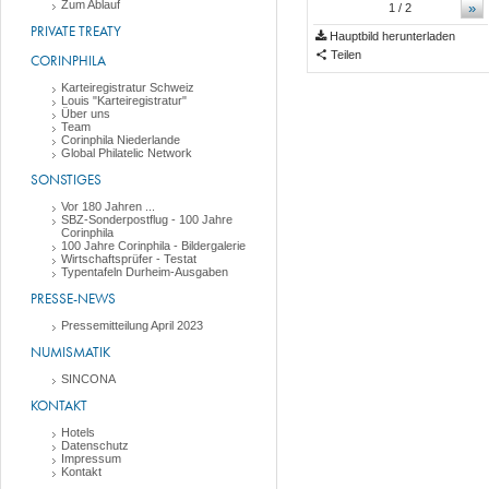
Zum Ablauf
»
1
/ 2
PRIVATE TREATY
Hauptbild herunterladen
Teilen
CORINPHILA
Karteiregistratur Schweiz
Louis "Karteiregistratur"
Über uns
Team
Corinphila Niederlande
Global Philatelic Network
SONSTIGES
Vor 180 Jahren ...
SBZ-Sonderpostflug - 100 Jahre
Corinphila
100 Jahre Corinphila - Bildergalerie
Wirtschaftsprüfer - Testat
Typentafeln Durheim-Ausgaben
PRESSE-NEWS
Pressemitteilung April 2023
NUMISMATIK
SINCONA
KONTAKT
Hotels
Datenschutz
Impressum
Kontakt