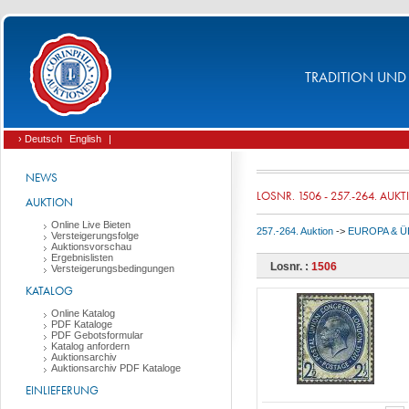
TRADITION UND 
› Deutsch
English
|
NEWS
LOSNR. 1506 - 257.-264. AUK
AUKTION
Online Live Bieten
257.-264. Auktion
->
EUROPA & 
Versteigerungsfolge
Auktionsvorschau
Ergebnislisten
Losnr. :
1506
Versteigerungsbedingungen
KATALOG
Online Katalog
PDF Kataloge
PDF Gebotsformular
Katalog anfordern
Auktionsarchiv
Auktionsarchiv PDF Kataloge
EINLIEFERUNG