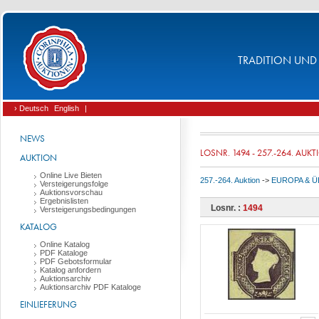
TRADITION UND 
› Deutsch
English
|
NEWS
LOSNR. 1494 - 257.-264. AUK
AUKTION
Online Live Bieten
257.-264. Auktion
->
EUROPA & 
Versteigerungsfolge
Auktionsvorschau
Ergebnislisten
Losnr. :
1494
Versteigerungsbedingungen
KATALOG
Online Katalog
PDF Kataloge
PDF Gebotsformular
Katalog anfordern
Auktionsarchiv
Auktionsarchiv PDF Kataloge
EINLIEFERUNG