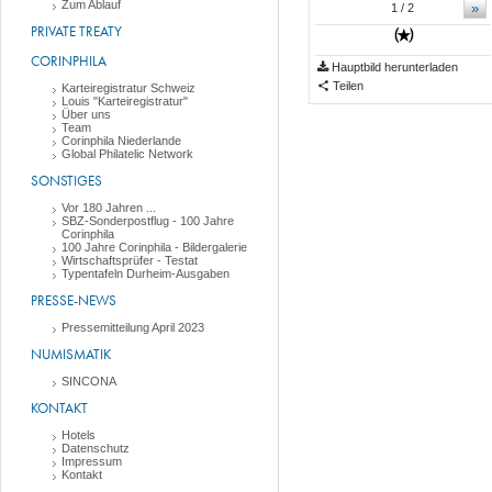
Zum Ablauf
»
1
/ 2
PRIVATE TREATY
CORINPHILA
Hauptbild herunterladen
Teilen
Karteiregistratur Schweiz
Louis "Karteiregistratur"
Über uns
Team
Corinphila Niederlande
Global Philatelic Network
SONSTIGES
Vor 180 Jahren ...
SBZ-Sonderpostflug - 100 Jahre
Corinphila
100 Jahre Corinphila - Bildergalerie
Wirtschaftsprüfer - Testat
Typentafeln Durheim-Ausgaben
PRESSE-NEWS
Pressemitteilung April 2023
NUMISMATIK
SINCONA
KONTAKT
Hotels
Datenschutz
Impressum
Kontakt