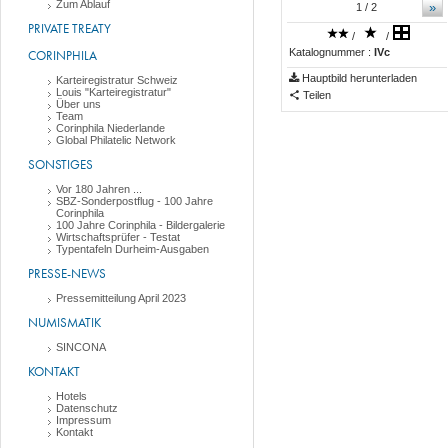
Zum Ablauf
»
1
/ 2
PRIVATE TREATY
/
/
Katalognummer :
IVc
CORINPHILA
Hauptbild herunterladen
Karteiregistratur Schweiz
Louis "Karteiregistratur"
Teilen
Über uns
Team
Corinphila Niederlande
Global Philatelic Network
SONSTIGES
Vor 180 Jahren ...
SBZ-Sonderpostflug - 100 Jahre
Corinphila
100 Jahre Corinphila - Bildergalerie
Wirtschaftsprüfer - Testat
Typentafeln Durheim-Ausgaben
PRESSE-NEWS
Pressemitteilung April 2023
NUMISMATIK
SINCONA
KONTAKT
Hotels
Datenschutz
Impressum
Kontakt