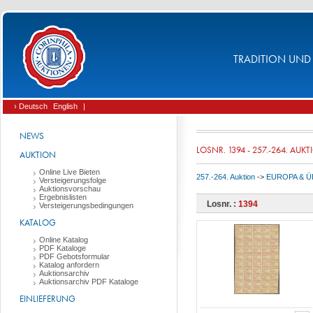
TRADITION UND 
› Deutsch
English
|
NEWS
LOSNR. 1394 - 257.-264. AUK
AUKTION
Online Live Bieten
257.-264. Auktion
->
EUROPA & 
Versteigerungsfolge
Auktionsvorschau
Ergebnislisten
Losnr. :
1394
Versteigerungsbedingungen
KATALOG
Online Katalog
PDF Kataloge
PDF Gebotsformular
Katalog anfordern
Auktionsarchiv
Auktionsarchiv PDF Kataloge
EINLIEFERUNG