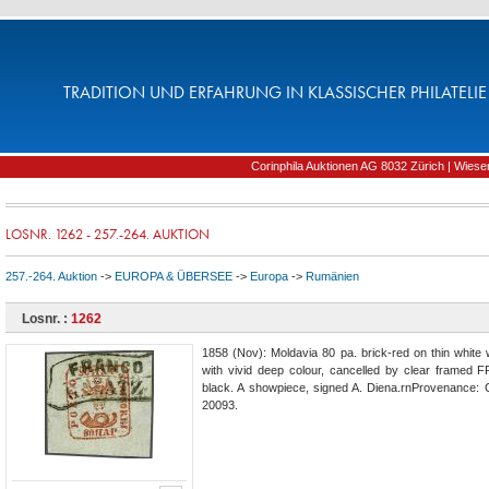
TRADITION UND ERFAHRUNG IN KLASSISCHER PHILATELIE 
Corinphila Auktionen AG 8032 Zürich | Wiesens
LOSNR. 1262 - 257.-264. AUKTION
257.-264. Auktion
->
EUROPA & ÜBERSEE
->
Europa
->
Rumänien
Losnr. :
1262
1858 (Nov): Moldavia 80 pa. brick-red on thin whit
with vivid deep colour, cancelled by clear framed
black. A showpiece, signed A. Diena.rnProvenance: C
20093.