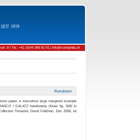
SEIT 1919
tr. 8 | Tel.: +41 (0)44 389 91 91 | info@corinphila.ch
Rumänien
e wove paper, a marvelous large margined example
 FRANCO / GALATZ handstamp (Kiriac fig. 308) in
ollection Tomasini, David Feldman, Dec 2006, lot