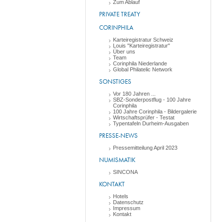
Zum Ablauf
PRIVATE TREATY
CORINPHILA
Karteiregistratur Schweiz
Louis "Karteiregistratur"
Über uns
Team
Corinphila Niederlande
Global Philatelic Network
SONSTIGES
Vor 180 Jahren ...
SBZ-Sonderpostflug - 100 Jahre
Corinphila
100 Jahre Corinphila - Bildergalerie
Wirtschaftsprüfer - Testat
Typentafeln Durheim-Ausgaben
PRESSE-NEWS
Pressemitteilung April 2023
NUMISMATIK
SINCONA
KONTAKT
Hotels
Datenschutz
Impressum
Kontakt