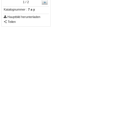
»
1
/ 2
Katalognummer :
7 a y
Hauptbild herunterladen
Teilen