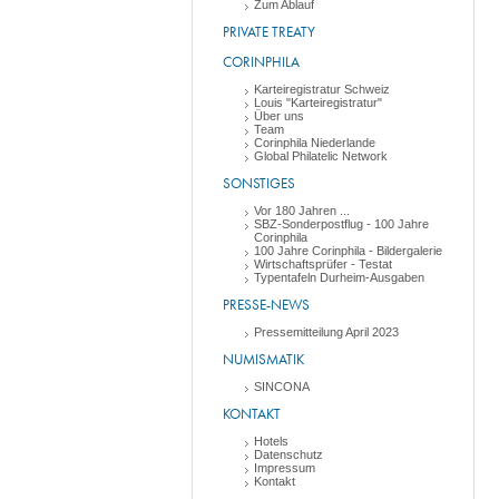
Zum Ablauf
PRIVATE TREATY
CORINPHILA
Karteiregistratur Schweiz
Louis "Karteiregistratur"
Über uns
Team
Corinphila Niederlande
Global Philatelic Network
SONSTIGES
Vor 180 Jahren ...
SBZ-Sonderpostflug - 100 Jahre
Corinphila
100 Jahre Corinphila - Bildergalerie
Wirtschaftsprüfer - Testat
Typentafeln Durheim-Ausgaben
PRESSE-NEWS
Pressemitteilung April 2023
NUMISMATIK
SINCONA
KONTAKT
Hotels
Datenschutz
Impressum
Kontakt