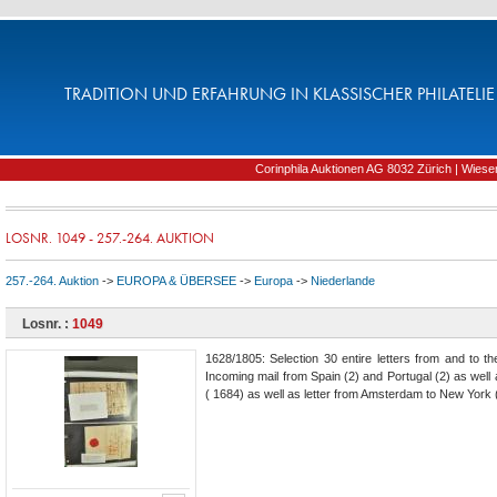
TRADITION UND ERFAHRUNG IN KLASSISCHER PHILATELIE 
Corinphila Auktionen AG 8032 Zürich | Wiesens
LOSNR. 1049 - 257.-264. AUKTION
257.-264. Auktion
->
EUROPA & ÜBERSEE
->
Europa
->
Niederlande
Losnr. :
1049
1628/1805: Selection 30 entire letters from and to t
Incoming mail from Spain (2) and Portugal (2) as well 
( 1684) as well as letter from Amsterdam to New York 