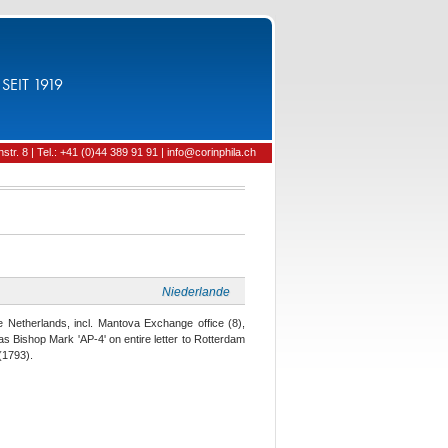
SEIT 1919
tr. 8 | Tel.: +41 (0)44 389 91 91 | info@corinphila.ch
Niederlande
he Netherlands, incl. Mantova Exchange office (8),
as Bishop Mark 'AP-4' on entire letter to Rotterdam
(1793).