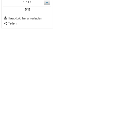
»
1
/ 17
Hauptbild herunterladen
Teilen