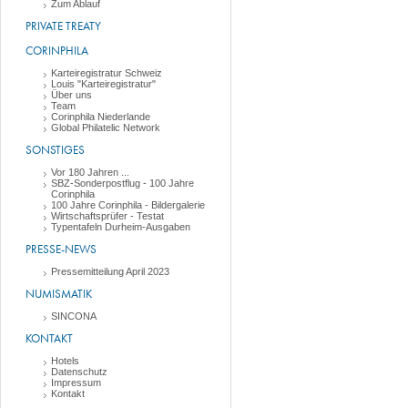
Zum Ablauf
PRIVATE TREATY
CORINPHILA
Karteiregistratur Schweiz
Louis "Karteiregistratur"
Über uns
Team
Corinphila Niederlande
Global Philatelic Network
SONSTIGES
Vor 180 Jahren ...
SBZ-Sonderpostflug - 100 Jahre
Corinphila
100 Jahre Corinphila - Bildergalerie
Wirtschaftsprüfer - Testat
Typentafeln Durheim-Ausgaben
PRESSE-NEWS
Pressemitteilung April 2023
NUMISMATIK
SINCONA
KONTAKT
Hotels
Datenschutz
Impressum
Kontakt