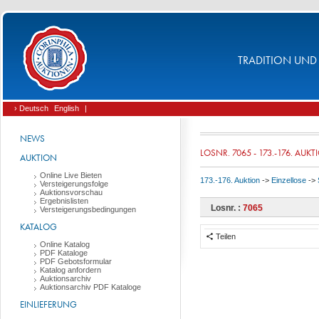
TRADITION UND 
› Deutsch
English
|
NEWS
LOSNR. 7065 - 173.-176. AUK
AUKTION
Online Live Bieten
173.-176. Auktion
->
Einzellose
->
Versteigerungsfolge
Auktionsvorschau
Ergebnislisten
Losnr. :
7065
Versteigerungsbedingungen
KATALOG
Teilen
Online Katalog
PDF Kataloge
PDF Gebotsformular
Katalog anfordern
Auktionsarchiv
Auktionsarchiv PDF Kataloge
EINLIEFERUNG