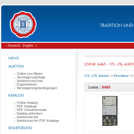
TRADITION UND 
› Deutsch
English
|
NEWS
LOSNR. 6465 - 173.-176. AUK
AUKTION
Online Live Bieten
173.-176. Auktion
->
Einzellose
->
Versteigerungsfolge
Auktionsvorschau
Ergebnislisten
Losnr. :
6465
Versteigerungsbedingungen
KATALOG
Online Katalog
PDF Kataloge
PDF Gebotsformular
Katalog anfordern
Auktionsarchiv
Auktionsarchiv PDF Kataloge
EINLIEFERUNG