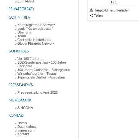
Zum Ablauf
1
/ 1
PRIVATE TREATY
Hauptbild herunterladen
Teilen
CORINPHILA
Karteiregistratur Schweiz
Louis "Karteiregistratur"
Über uns
Team
Corinphila Niederlande
Global Philatelic Network
SONSTIGES
Vor 180 Jahren ...
SBZ-Sonderpostflug - 100 Jahre
Corinphila
100 Jahre Corinphila - Bildergalerie
Wirtschaftsprüfer - Testat
Typentafeln Durheim-Ausgaben
PRESSE-NEWS
Pressemitteilung April 2023
NUMISMATIK
SINCONA
KONTAKT
Hotels
Datenschutz
Impressum
Kontakt