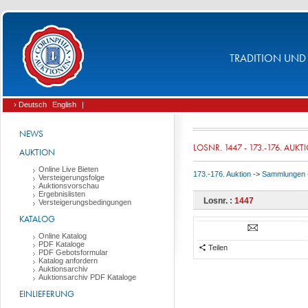
TRADITION UND 
› Deutsch
English
|
NEWS
LOSNR. 1447 - 173.-176. AUKT
AUKTION
Online Live Bieten
173.-176. Auktion
->
Sammlungen
Versteigerungsfolge
Auktionsvorschau
Ergebnislisten
Losnr. :
1447
Versteigerungsbedingungen
KATALOG
Online Katalog
PDF Kataloge
Teilen
PDF Gebotsformular
Katalog anfordern
Auktionsarchiv
Auktionsarchiv PDF Kataloge
EINLIEFERUNG