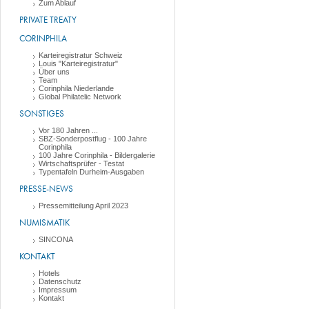
Zum Ablauf
PRIVATE TREATY
CORINPHILA
Karteiregistratur Schweiz
Louis "Karteiregistratur"
Über uns
Team
Corinphila Niederlande
Global Philatelic Network
SONSTIGES
Vor 180 Jahren ...
SBZ-Sonderpostflug - 100 Jahre
Corinphila
100 Jahre Corinphila - Bildergalerie
Wirtschaftsprüfer - Testat
Typentafeln Durheim-Ausgaben
PRESSE-NEWS
Pressemitteilung April 2023
NUMISMATIK
SINCONA
KONTAKT
Hotels
Datenschutz
Impressum
Kontakt