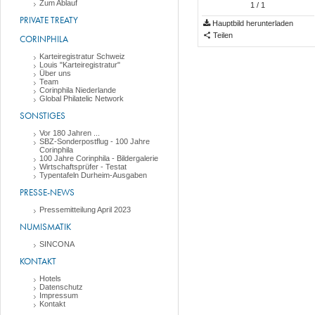
Zum Ablauf
1
/ 1
PRIVATE TREATY
Hauptbild herunterladen
Teilen
CORINPHILA
Karteiregistratur Schweiz
Louis "Karteiregistratur"
Über uns
Team
Corinphila Niederlande
Global Philatelic Network
SONSTIGES
Vor 180 Jahren ...
SBZ-Sonderpostflug - 100 Jahre
Corinphila
100 Jahre Corinphila - Bildergalerie
Wirtschaftsprüfer - Testat
Typentafeln Durheim-Ausgaben
PRESSE-NEWS
Pressemitteilung April 2023
NUMISMATIK
SINCONA
KONTAKT
Hotels
Datenschutz
Impressum
Kontakt