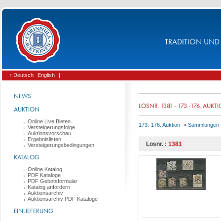
TRADITION UND 
› Deutsch
English
|
NEWS
LOSNR. 1381 - 173.-176. AUKT
AUKTION
Online Live Bieten
173.-176. Auktion
->
Sammlungen
Versteigerungsfolge
Auktionsvorschau
Ergebnislisten
Losnr. :
1381
Versteigerungsbedingungen
KATALOG
Online Katalog
PDF Kataloge
PDF Gebotsformular
Katalog anfordern
Auktionsarchiv
Auktionsarchiv PDF Kataloge
EINLIEFERUNG