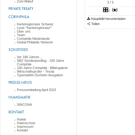
Zum Ablauf
1
/ 1
PRIVATE TREATY
/
CORINPHILA
Hauptbild herunterladen
Teilen
Karteiregistratur Schweiz
Louis "Karteiregistratur"
Über uns
Team
Corinphila Niederlande
Global Philatelic Network
SONSTIGES
Vor 180 Jahren ...
SBZ-Sonderpostflug - 100 Jahre
Corinphila
100 Jahre Corinphila - Bildergalerie
Wirtschaftsprüfer - Testat
Typentafeln Durheim-Ausgaben
PRESSE-NEWS
Pressemitteilung April 2023
NUMISMATIK
SINCONA
KONTAKT
Hotels
Datenschutz
Impressum
Kontakt