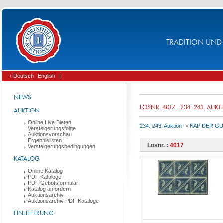
TRADITION UND 
› Deutsch
English
|
NEWS
LOSNR. 4017 - 234.-243. AUK
AUKTION
Online Live Bieten
234.-243. Auktion
->
KAP DER GU
Versteigerungsfolge
Auktionsvorschau
Ergebnislisten
Losnr. :
4017
Versteigerungsbedingungen
KATALOG
Online Katalog
PDF Kataloge
PDF Gebotsformular
Katalog anfordern
Auktionsarchiv
Auktionsarchiv PDF Kataloge
EINLIEFERUNG