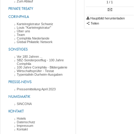
Zum Ablauf
1
/ 1
PRIVATE TREATY
CORINPHILA
Hauptbild herunterladen
Teilen
Karteiregistratur Schweiz
Louis "Karteiregistratur"
Über uns
Team
Corinphila Niederlande
Global Philatelic Network
SONSTIGES
Vor 180 Jahren ...
SBZ-Sonderpostflug - 100 Jahre
Corinphila
100 Jahre Corinphila - Bildergalerie
Wirtschaftsprüfer - Testat
Typentafeln Durheim-Ausgaben
PRESSE-NEWS
Pressemitteilung April 2023
NUMISMATIK
SINCONA
KONTAKT
Hotels
Datenschutz
Impressum
Kontakt