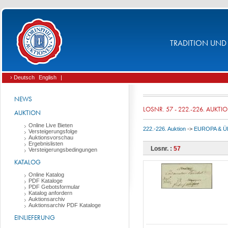
TRADITION UND 
› Deutsch
English
|
NEWS
LOSNR. 57 - 222.-226. AUKTI
AUKTION
Online Live Bieten
222.-226. Auktion
->
EUROPA & 
Versteigerungsfolge
Auktionsvorschau
Ergebnislisten
Losnr. :
57
Versteigerungsbedingungen
KATALOG
Online Katalog
PDF Kataloge
PDF Gebotsformular
Katalog anfordern
Auktionsarchiv
Auktionsarchiv PDF Kataloge
EINLIEFERUNG