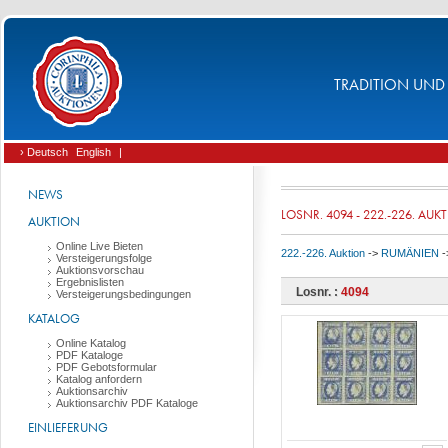
TRADITION UND 
› Deutsch
English
|
NEWS
LOSNR. 4094 - 222.-226. AUK
AUKTION
Online Live Bieten
222.-226. Auktion
->
RUMÄNIEN
-
Versteigerungsfolge
Auktionsvorschau
Ergebnislisten
Losnr. :
4094
Versteigerungsbedingungen
KATALOG
Online Katalog
PDF Kataloge
PDF Gebotsformular
Katalog anfordern
Auktionsarchiv
Auktionsarchiv PDF Kataloge
EINLIEFERUNG