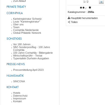
Zum Ablauf
»
1
/ 2
PRIVATE TREATY
/
Katalognummer :
29/IIa
CORINPHILA
Hauptbild herunterladen
Karteiregistratur Schweiz
Louis "Karteiregistratur"
Teilen
Über uns
Team
Corinphila Niederlande
Global Philatelic Network
SONSTIGES
Vor 180 Jahren ...
SBZ-Sonderpostflug - 100 Jahre
Corinphila
100 Jahre Corinphila - Bildergalerie
Wirtschaftsprüfer - Testat
Typentafeln Durheim-Ausgaben
PRESSE-NEWS
Pressemitteilung April 2023
NUMISMATIK
SINCONA
KONTAKT
Hotels
Datenschutz
Impressum
Kontakt