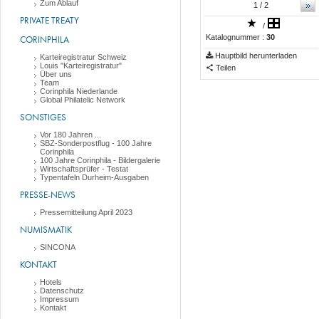
Zum Ablauf
»
1
/ 2
PRIVATE TREATY
/
Katalognummer :
30
CORINPHILA
Hauptbild herunterladen
Karteiregistratur Schweiz
Louis "Karteiregistratur"
Teilen
Über uns
Team
Corinphila Niederlande
Global Philatelic Network
SONSTIGES
Vor 180 Jahren ...
SBZ-Sonderpostflug - 100 Jahre
Corinphila
100 Jahre Corinphila - Bildergalerie
Wirtschaftsprüfer - Testat
Typentafeln Durheim-Ausgaben
PRESSE-NEWS
Pressemitteilung April 2023
NUMISMATIK
SINCONA
KONTAKT
Hotels
Datenschutz
Impressum
Kontakt