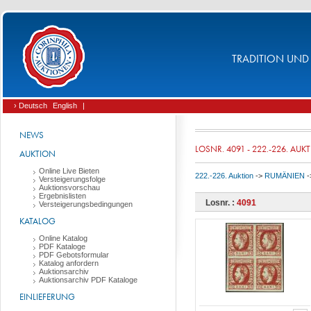
TRADITION UND 
› Deutsch
English
|
NEWS
LOSNR. 4091 - 222.-226. AUK
AUKTION
Online Live Bieten
222.-226. Auktion
->
RUMÄNIEN
-
Versteigerungsfolge
Auktionsvorschau
Ergebnislisten
Losnr. :
4091
Versteigerungsbedingungen
KATALOG
Online Katalog
PDF Kataloge
PDF Gebotsformular
Katalog anfordern
Auktionsarchiv
Auktionsarchiv PDF Kataloge
EINLIEFERUNG