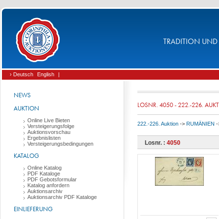
TRADITION UND 
› Deutsch
English
|
NEWS
LOSNR. 4050 - 222.-226. AUK
AUKTION
Online Live Bieten
222.-226. Auktion
->
RUMÄNIEN
-
Versteigerungsfolge
Auktionsvorschau
Ergebnislisten
Losnr. :
4050
Versteigerungsbedingungen
KATALOG
Online Katalog
PDF Kataloge
PDF Gebotsformular
Katalog anfordern
Auktionsarchiv
Auktionsarchiv PDF Kataloge
EINLIEFERUNG