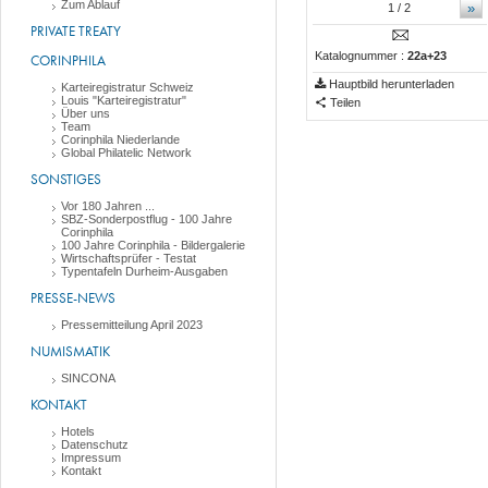
Zum Ablauf
»
1
/ 2
PRIVATE TREATY
Katalognummer :
22a+23
CORINPHILA
Hauptbild herunterladen
Karteiregistratur Schweiz
Louis "Karteiregistratur"
Teilen
Über uns
Team
Corinphila Niederlande
Global Philatelic Network
SONSTIGES
Vor 180 Jahren ...
SBZ-Sonderpostflug - 100 Jahre
Corinphila
100 Jahre Corinphila - Bildergalerie
Wirtschaftsprüfer - Testat
Typentafeln Durheim-Ausgaben
PRESSE-NEWS
Pressemitteilung April 2023
NUMISMATIK
SINCONA
KONTAKT
Hotels
Datenschutz
Impressum
Kontakt