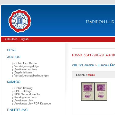
TRADITION UND 
› Deutsch
English
|
NEWS
LOSNR. 5043 - 218.-221. AUKT
AUKTION
Online Live Bieten
218.-221. Auktion
->
Europa & Üb
Versteigerungsfolge
Auktionsvorschau
Ergebnislisten
Losnr. :
5043
Versteigerungsbedingungen
KATALOG
Online Katalog
PDF Kataloge
PDF Gebotsformular
Katalog anfordern
Auktionsarchiv
Auktionsarchiv PDF Kataloge
EINLIEFERUNG