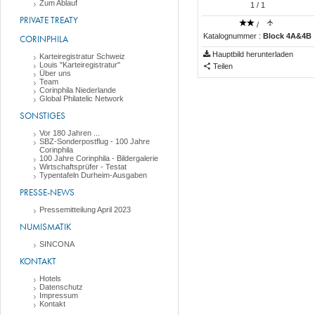
Zum Ablauf
1
/ 1
PRIVATE TREATY
/
Katalognummer :
Block 4A&4B
CORINPHILA
Hauptbild herunterladen
Karteiregistratur Schweiz
Louis "Karteiregistratur"
Teilen
Über uns
Team
Corinphila Niederlande
Global Philatelic Network
SONSTIGES
Vor 180 Jahren ...
SBZ-Sonderpostflug - 100 Jahre
Corinphila
100 Jahre Corinphila - Bildergalerie
Wirtschaftsprüfer - Testat
Typentafeln Durheim-Ausgaben
PRESSE-NEWS
Pressemitteilung April 2023
NUMISMATIK
SINCONA
KONTAKT
Hotels
Datenschutz
Impressum
Kontakt