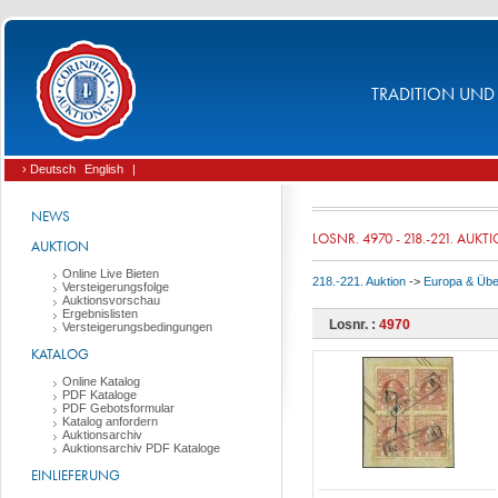
TRADITION UND 
› Deutsch
English
|
NEWS
LOSNR. 4970 - 218.-221. AUKT
AUKTION
Online Live Bieten
218.-221. Auktion
->
Europa & Üb
Versteigerungsfolge
Auktionsvorschau
Ergebnislisten
Losnr. :
4970
Versteigerungsbedingungen
KATALOG
Online Katalog
PDF Kataloge
PDF Gebotsformular
Katalog anfordern
Auktionsarchiv
Auktionsarchiv PDF Kataloge
EINLIEFERUNG