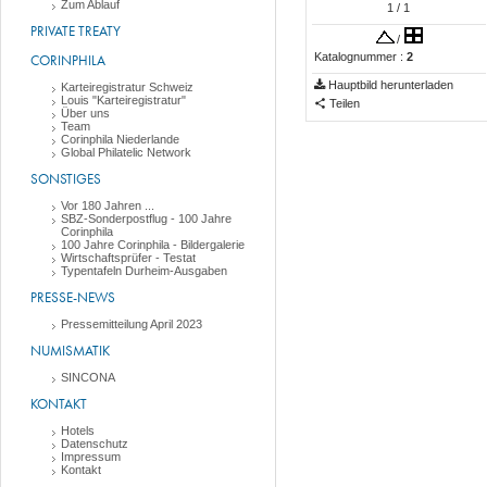
Zum Ablauf
1
/ 1
PRIVATE TREATY
/
Katalognummer :
2
CORINPHILA
Hauptbild herunterladen
Karteiregistratur Schweiz
Louis "Karteiregistratur"
Teilen
Über uns
Team
Corinphila Niederlande
Global Philatelic Network
SONSTIGES
Vor 180 Jahren ...
SBZ-Sonderpostflug - 100 Jahre
Corinphila
100 Jahre Corinphila - Bildergalerie
Wirtschaftsprüfer - Testat
Typentafeln Durheim-Ausgaben
PRESSE-NEWS
Pressemitteilung April 2023
NUMISMATIK
SINCONA
KONTAKT
Hotels
Datenschutz
Impressum
Kontakt