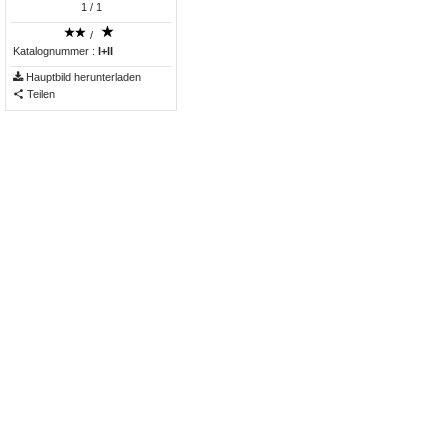
1
/ 1
/
Katalognummer :
I+II
Hauptbild herunterladen
Teilen