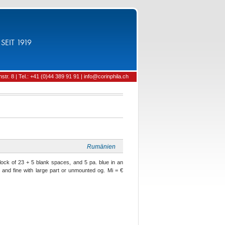
SEIT 1919
tr. 8 | Tel.: +41 (0)44 389 91 91 | info@corinphila.ch
Rumänien
ock of 23 + 5 blank spaces, and 5 pa. blue in an
 and fine with large part or unmounted og. Mi = €