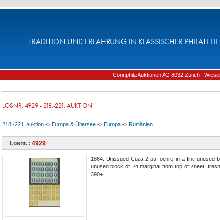
TRADITION UND ERFAHRUNG IN KLASSISCHER PHILATELIE 
Corinphila Auktionen AG 8032 Zürich | Wiesens
LOSNR. 4929 - 218.-221. AUKTION
218.-221. Auktion
->
Europa & Übersee
->
Europa
->
Rumänien
Losnr. :
4929
1864: Unissued Cuza 2 pa. ochre in a fine unused bl
unused block of 24 marginal from top of sheet, fresh
390+.