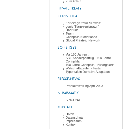
Zum Ablauf
PRIVATE TREATY
CORINPHILA
Karteiregistratur Schweiz
Louis "Karteiregistratur"
Über uns
Team
Corinphila Niederlande
Global Philatelic Network
SONSTIGES
Vor 180 Jahren ...
SBZ-Sonderpostflug - 100 Jahre
Corinphila
100 Jahre Corinphila - Bildergalerie
Wirtschaftsprüfer - Testat
Typentafeln Durheim-Ausgaben
PRESSE-NEWS
Pressemitteilung April 2023
NUMISMATIK
SINCONA
KONTAKT
Hotels
Datenschutz
Impressum
Kontakt