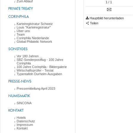
Zum Ablauf
1
/ 1
PRIVATE TREATY
CORINPHILA
Hauptbild herunterladen
Teilen
Karteiregistratur Schweiz
Louis "Karteiregistratur"
Über uns
Team
Corinphila Niederlande
Global Philatelic Network
SONSTIGES
Vor 180 Jahren ...
SBZ-Sonderpostflug - 100 Jahre
Corinphila
100 Jahre Corinphila - Bildergalerie
Wirtschaftsprüfer - Testat
Typentafeln Durheim-Ausgaben
PRESSE-NEWS
Pressemitteilung April 2023
NUMISMATIK
SINCONA
KONTAKT
Hotels
Datenschutz
Impressum
Kontakt