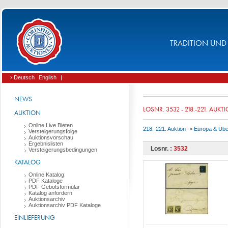
TRADITION UND 
› Deutsch
English
|
NEWS
LOSNR. 3532 - 218.-221. AUKT
AUKTION
Online Live Bieten
218.-221. Auktion
->
Europa & Üb
Versteigerungsfolge
Auktionsvorschau
Ergebnislisten
Losnr. :
3532
Versteigerungsbedingungen
KATALOG
Online Katalog
PDF Kataloge
PDF Gebotsformular
Katalog anfordern
Auktionsarchiv
Auktionsarchiv PDF Kataloge
EINLIEFERUNG