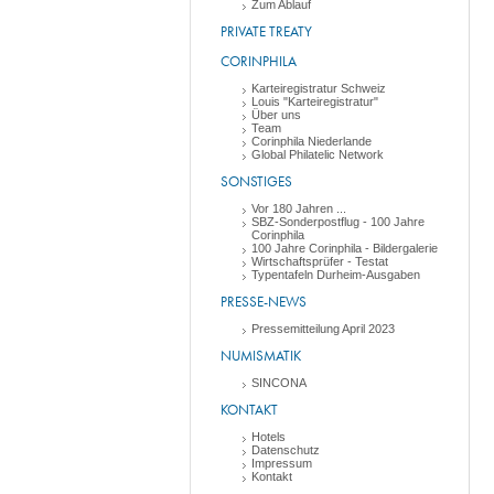
Zum Ablauf
PRIVATE TREATY
CORINPHILA
Karteiregistratur Schweiz
Louis "Karteiregistratur"
Über uns
Team
Corinphila Niederlande
Global Philatelic Network
SONSTIGES
Vor 180 Jahren ...
SBZ-Sonderpostflug - 100 Jahre
Corinphila
100 Jahre Corinphila - Bildergalerie
Wirtschaftsprüfer - Testat
Typentafeln Durheim-Ausgaben
PRESSE-NEWS
Pressemitteilung April 2023
NUMISMATIK
SINCONA
KONTAKT
Hotels
Datenschutz
Impressum
Kontakt