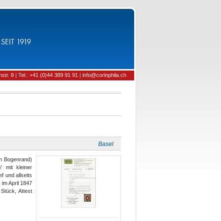
SEIT 1919
tr. 8 | Tel.: +41 (0)44 389 91 91 | info@corinphila.ch
Basel
en Bogenrand)
' mit kleiner
f und allseits
 im April 1847
 Stück, Attest