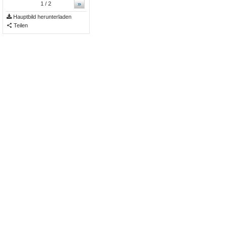
»
1
/ 2
Hauptbild herunterladen
Teilen