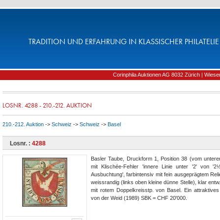
TRADITION UND ERFAHRUNG IN KLASSISCHER PHILATELIE 
Corinphila Auktionen AG 8032 Zürich | Wiesens
LOSNR. 4288 - 210.-212. AUKTION
210.-212. Auktion
->
Schweiz
->
Schweiz
->
Basel
Losnr. :
4288
Basler Taube, Druckform 1, Position 38 (vom unter
mit Klischée-Fehler 'innere Linie unter '2' von '2½
Ausbuchtung', farbintensiv mit fein ausgeprägtem Relie
weissrandig (links oben kleine dünne Stelle), klar entw.
mit rotem Doppelkreisstp. von Basel. Ein attraktives
von der Weid (1989) SBK = CHF 20'000.