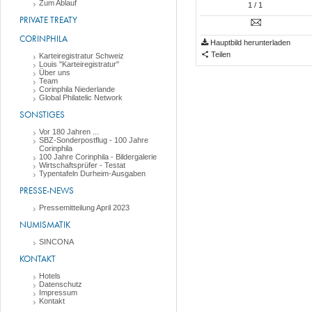
Zum Ablauf
1
/ 1
PRIVATE TREATY
CORINPHILA
Hauptbild herunterladen
Teilen
Karteiregistratur Schweiz
Louis "Karteiregistratur"
Über uns
Team
Corinphila Niederlande
Global Philatelic Network
SONSTIGES
Vor 180 Jahren ...
SBZ-Sonderpostflug - 100 Jahre
Corinphila
100 Jahre Corinphila - Bildergalerie
Wirtschaftsprüfer - Testat
Typentafeln Durheim-Ausgaben
PRESSE-NEWS
Pressemitteilung April 2023
NUMISMATIK
SINCONA
KONTAKT
Hotels
Datenschutz
Impressum
Kontakt