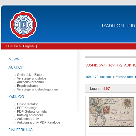
TRADITION UND 
› Deutsch
English
|
NEWS
LOSNR. 597 - 169.-172. AUKT
AUKTION
Online Live Bieten
169.-172. Auktion
->
Europa und 
Versteigerungsfolge
Auktionsvorschau
Ergebnislisten
Losnr. :
597
Versteigerungsbedingungen
KATALOG
Online Katalog
PDF Kataloge
PDF Gebotsformular
Katalog anfordern
Auktionsarchiv
Auktionsarchiv PDF Kataloge
EINLIEFERUNG