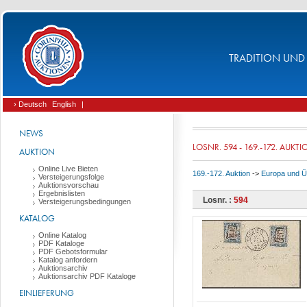
TRADITION UND 
› Deutsch
English
|
NEWS
LOSNR. 594 - 169.-172. AUKT
AUKTION
Online Live Bieten
169.-172. Auktion
->
Europa und 
Versteigerungsfolge
Auktionsvorschau
Ergebnislisten
Losnr. :
594
Versteigerungsbedingungen
KATALOG
Online Katalog
PDF Kataloge
PDF Gebotsformular
Katalog anfordern
Auktionsarchiv
Auktionsarchiv PDF Kataloge
EINLIEFERUNG