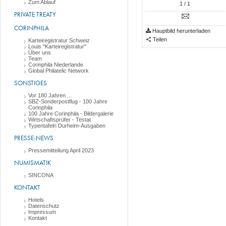
Zum Ablauf
1
/ 1
PRIVATE TREATY
CORINPHILA
Hauptbild herunterladen
Teilen
Karteiregistratur Schweiz
Louis "Karteiregistratur"
Über uns
Team
Corinphila Niederlande
Global Philatelic Network
SONSTIGES
Vor 180 Jahren ...
SBZ-Sonderpostflug - 100 Jahre
Corinphila
100 Jahre Corinphila - Bildergalerie
Wirtschaftsprüfer - Testat
Typentafeln Durheim-Ausgaben
PRESSE-NEWS
Pressemitteilung April 2023
NUMISMATIK
SINCONA
KONTAKT
Hotels
Datenschutz
Impressum
Kontakt