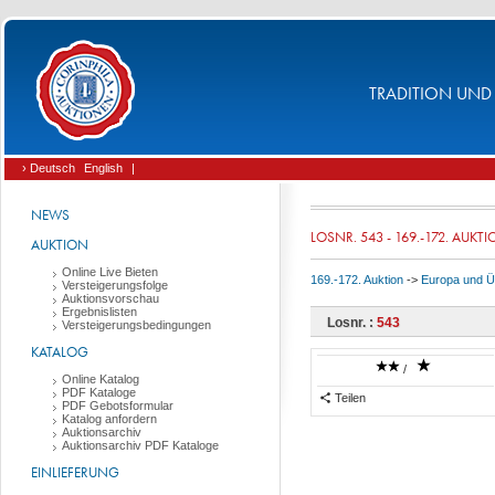
TRADITION UND 
› Deutsch
English
|
NEWS
LOSNR. 543 - 169.-172. AUKT
AUKTION
Online Live Bieten
169.-172. Auktion
->
Europa und 
Versteigerungsfolge
Auktionsvorschau
Ergebnislisten
Losnr. :
543
Versteigerungsbedingungen
KATALOG
/
Online Katalog
PDF Kataloge
Teilen
PDF Gebotsformular
Katalog anfordern
Auktionsarchiv
Auktionsarchiv PDF Kataloge
EINLIEFERUNG