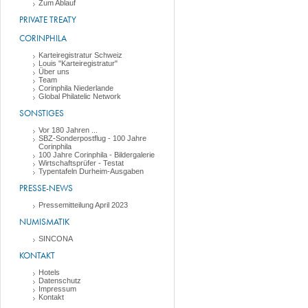
Zum Ablauf
PRIVATE TREATY
CORINPHILA
Karteiregistratur Schweiz
Louis "Karteiregistratur"
Über uns
Team
Corinphila Niederlande
Global Philatelic Network
SONSTIGES
Vor 180 Jahren ...
SBZ-Sonderpostflug - 100 Jahre
Corinphila
100 Jahre Corinphila - Bildergalerie
Wirtschaftsprüfer - Testat
Typentafeln Durheim-Ausgaben
PRESSE-NEWS
Pressemitteilung April 2023
NUMISMATIK
SINCONA
KONTAKT
Hotels
Datenschutz
Impressum
Kontakt