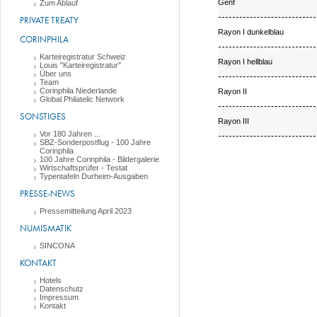
Genf
Zum Ablauf
PRIVATE TREATY
Rayon I dunkelblau
CORINPHILA
Karteiregistratur Schweiz
Rayon I hellblau
Louis "Karteiregistratur"
Über uns
Team
Corinphila Niederlande
Rayon II
Global Philatelic Network
SONSTIGES
Rayon III
Vor 180 Jahren ...
SBZ-Sonderpostflug - 100 Jahre
Corinphila
100 Jahre Corinphila - Bildergalerie
Wirtschaftsprüfer - Testat
Typentafeln Durheim-Ausgaben
PRESSE-NEWS
Pressemitteilung April 2023
NUMISMATIK
SINCONA
KONTAKT
Hotels
Datenschutz
Impressum
Kontakt