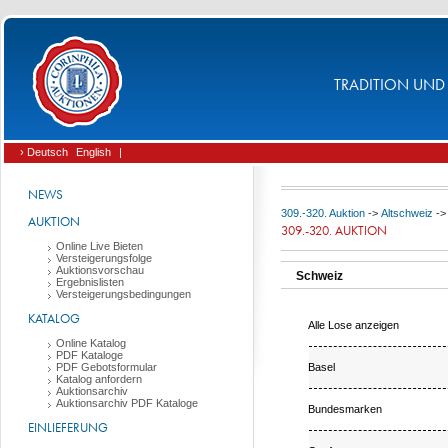
TRADITION UND 
› Deutsch
English
|
NEWS
309.-320. Auktion
->
Altschweiz
-
AUKTION
309.-320. AUKTION
Online Live Bieten
Versteigerungsfolge
Auktionsvorschau
Schweiz
Ergebnislisten
Versteigerungsbedingungen
KATALOG
Alle Lose anzeigen
Online Katalog
PDF Kataloge
Basel
PDF Gebotsformular
Katalog anfordern
Auktionsarchiv
Auktionsarchiv PDF Kataloge
Bundesmarken
EINLIEFERUNG