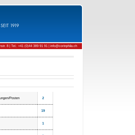
SEIT 1919
tr. 8 | Tel.: +41 (0)44 389 91 91 | info@corinphila.ch
lungen/Posten
2
19
1