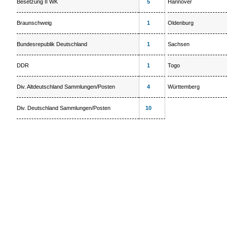
Besetzung II WK
5
Hannover
Braunschweig
1
Oldenburg
Bundesrepublik Deutschland
1
Sachsen
DDR
1
Togo
Div. Altdeutschland Sammlungen/Posten
4
Württemberg
Div. Deutschland Sammlungen/Posten
10