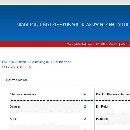
TRADITION UND ERFAHRUNG IN KLASSISCHER PHILATELIE 
Corinphila Auktionen AG 8032 Zürich | Wiesens
173.-176. Auktion
->
Sammlungen
->
Deutschland
173.-176. AUKTION
Deutschland
Alle Lose anzeigen
54
Div. Dt. Kolonien Samm
Bayern
2
Dt. Reich
Berlin
2
Hamburg