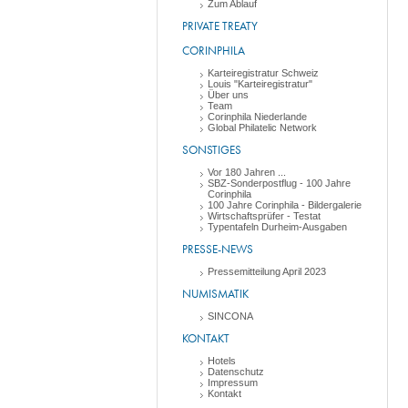
Zum Ablauf
PRIVATE TREATY
CORINPHILA
Karteiregistratur Schweiz
Louis "Karteiregistratur"
Über uns
Team
Corinphila Niederlande
Global Philatelic Network
SONSTIGES
Vor 180 Jahren ...
SBZ-Sonderpostflug - 100 Jahre
Corinphila
100 Jahre Corinphila - Bildergalerie
Wirtschaftsprüfer - Testat
Typentafeln Durheim-Ausgaben
PRESSE-NEWS
Pressemitteilung April 2023
NUMISMATIK
SINCONA
KONTAKT
Hotels
Datenschutz
Impressum
Kontakt