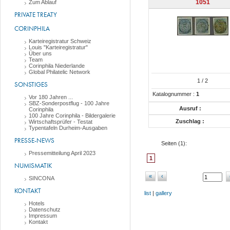
1051
Zum Ablauf
PRIVATE TREATY
CORINPHILA
Karteiregistratur Schweiz
Louis "Karteiregistratur"
Über uns
Team
Corinphila Niederlande
Global Philatelic Network
1
/ 2
SONSTIGES
Katalognummer :
1
Vor 180 Jahren ...
SBZ-Sonderpostflug - 100 Jahre
Ausruf :
Corinphila
100 Jahre Corinphila - Bildergalerie
Zuschlag :
Wirtschaftsprüfer - Testat
Typentafeln Durheim-Ausgaben
PRESSE-NEWS
Seiten (
1
):
Pressemitteilung April 2023
1
NUMISMATIK
«
‹
SINCONA
KONTAKT
list
|
gallery
Hotels
Datenschutz
Impressum
Kontakt