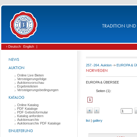
TRADITION UND 
› Deutsch
English
|
NEWS
257.-264. Auktion
->
EUROPA & 
AUKTION
NORWEGEN
Online Live Bieten
Versteigerungsfolge
EUROPA & ÜBERSEE
Auktionsvorschau
Ergebnislisten
Versteigerungsbedingungen
Seiten (
1
):
KATALOG
1
Online Katalog
PDF Kataloge
«
‹
PDF Gebotsformular
Katalog anfordern
Auktionsarchiv
list
|
gallery
Auktionsarchiv PDF Kataloge
EINLIEFERUNG