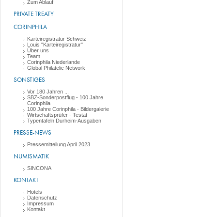
Zum Ablauf
PRIVATE TREATY
CORINPHILA
Karteiregistratur Schweiz
Louis "Karteiregistratur"
Über uns
Team
Corinphila Niederlande
Global Philatelic Network
SONSTIGES
Vor 180 Jahren ...
SBZ-Sonderpostflug - 100 Jahre
Corinphila
100 Jahre Corinphila - Bildergalerie
Wirtschaftsprüfer - Testat
Typentafeln Durheim-Ausgaben
PRESSE-NEWS
Pressemitteilung April 2023
NUMISMATIK
SINCONA
KONTAKT
Hotels
Datenschutz
Impressum
Kontakt