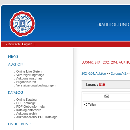
TRADITION UND 
› Deutsch
English
|
NEWS
LOSNR. 819 - 202.-204. AUKT
AUKTION
Online Live Bieten
202.-204. Auktion
->
Europa A-Z
-
Versteigerungsfolge
Auktionsvorschau
Ergebnislisten
Losnr. :
819
Versteigerungsbedingungen
KATALOG
Online Katalog
PDF Kataloge
Teilen
PDF Gebotsformular
Katalog anfordern
Auktionsarchiv
Auktionsarchiv PDF Kataloge
EINLIEFERUNG