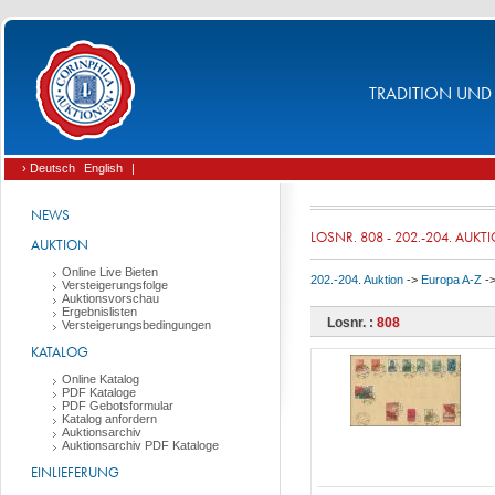
TRADITION UND 
› Deutsch
English
|
NEWS
LOSNR. 808 - 202.-204. AUKT
AUKTION
Online Live Bieten
202.-204. Auktion
->
Europa A-Z
-
Versteigerungsfolge
Auktionsvorschau
Ergebnislisten
Losnr. :
808
Versteigerungsbedingungen
KATALOG
Online Katalog
PDF Kataloge
PDF Gebotsformular
Katalog anfordern
Auktionsarchiv
Auktionsarchiv PDF Kataloge
EINLIEFERUNG