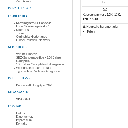
Zum Ablauf
1
/ 1
PRIVATE TREATY
Katalognummer :
10K, 13K,
CORINPHILA
17K, 10-18
Karteiregistratur Schweiz
Louis "Karteiregistratur"
Hauptbild herunterladen
Über uns
Teilen
Team
Corinphila Niederlande
Global Philatelic Network
SONSTIGES
Vor 180 Jahren ...
SBZ-Sonderpostflug - 100 Jahre
Corinphila
100 Jahre Corinphila - Bildergalerie
Wirtschaftsprüfer - Testat
Typentafeln Durheim-Ausgaben
PRESSE-NEWS
Pressemitteilung April 2023
NUMISMATIK
SINCONA
KONTAKT
Hotels
Datenschutz
Impressum
Kontakt