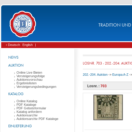
TRADITION UND 
› Deutsch
English
|
NEWS
LOSNR. 703 - 202.-204. AUKT
AUKTION
Online Live Bieten
202.-204. Auktion
->
Europa A-Z
-
Versteigerungsfolge
Auktionsvorschau
Ergebnislisten
Losnr. :
703
Versteigerungsbedingungen
KATALOG
Online Katalog
PDF Kataloge
PDF Gebotsformular
Katalog anfordern
Auktionsarchiv
Auktionsarchiv PDF Kataloge
EINLIEFERUNG