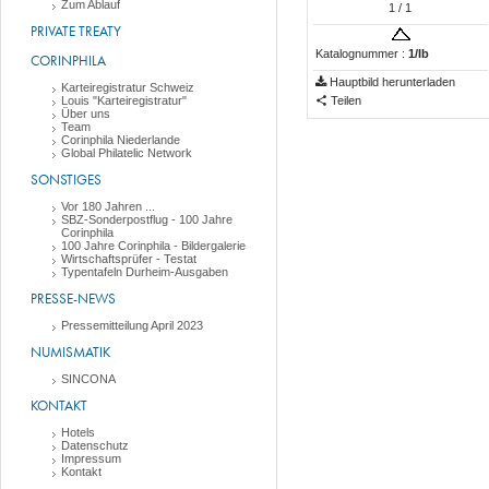
Zum Ablauf
1
/ 1
PRIVATE TREATY
Katalognummer :
1/Ib
CORINPHILA
Hauptbild herunterladen
Karteiregistratur Schweiz
Louis "Karteiregistratur"
Teilen
Über uns
Team
Corinphila Niederlande
Global Philatelic Network
SONSTIGES
Vor 180 Jahren ...
SBZ-Sonderpostflug - 100 Jahre
Corinphila
100 Jahre Corinphila - Bildergalerie
Wirtschaftsprüfer - Testat
Typentafeln Durheim-Ausgaben
PRESSE-NEWS
Pressemitteilung April 2023
NUMISMATIK
SINCONA
KONTAKT
Hotels
Datenschutz
Impressum
Kontakt