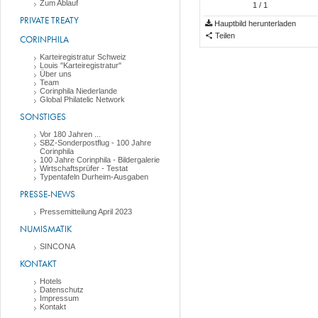
Zum Ablauf
1
/ 1
PRIVATE TREATY
Hauptbild herunterladen
Teilen
CORINPHILA
Karteiregistratur Schweiz
Louis "Karteiregistratur"
Über uns
Team
Corinphila Niederlande
Global Philatelic Network
SONSTIGES
Vor 180 Jahren ...
SBZ-Sonderpostflug - 100 Jahre
Corinphila
100 Jahre Corinphila - Bildergalerie
Wirtschaftsprüfer - Testat
Typentafeln Durheim-Ausgaben
PRESSE-NEWS
Pressemitteilung April 2023
NUMISMATIK
SINCONA
KONTAKT
Hotels
Datenschutz
Impressum
Kontakt