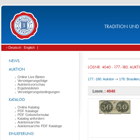
TRADITION UND 
› Deutsch
English
|
NEWS
LOSNR. 4040 - 177.-180. AUK
AUKTION
Online Live Bieten
177.-180. Auktion
->
178: Brasilie
Versteigerungsfolge
Auktionsvorschau
Ergebnislisten
Losnr. :
4040
Versteigerungsbedingungen
KATALOG
Online Katalog
PDF Kataloge
PDF Gebotsformular
Katalog anfordern
Auktionsarchiv
Auktionsarchiv PDF Kataloge
EINLIEFERUNG