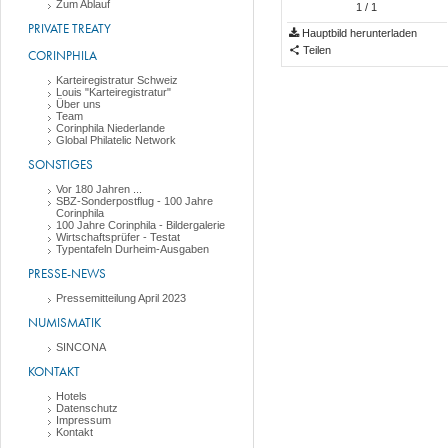
Zum Ablauf
1
/ 1
PRIVATE TREATY
Hauptbild herunterladen
Teilen
CORINPHILA
Karteiregistratur Schweiz
Louis "Karteiregistratur"
Über uns
Team
Corinphila Niederlande
Global Philatelic Network
SONSTIGES
Vor 180 Jahren ...
SBZ-Sonderpostflug - 100 Jahre
Corinphila
100 Jahre Corinphila - Bildergalerie
Wirtschaftsprüfer - Testat
Typentafeln Durheim-Ausgaben
PRESSE-NEWS
Pressemitteilung April 2023
NUMISMATIK
SINCONA
KONTAKT
Hotels
Datenschutz
Impressum
Kontakt