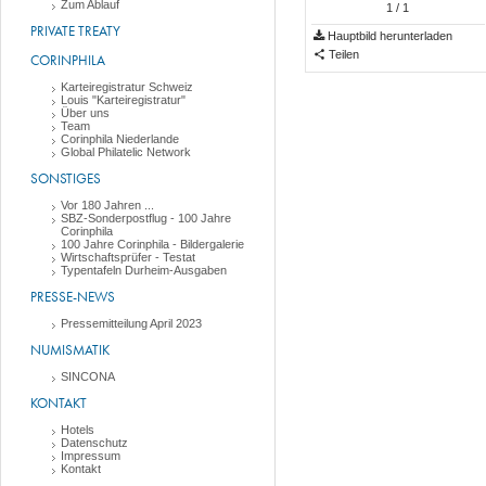
Zum Ablauf
1
/ 1
PRIVATE TREATY
Hauptbild herunterladen
Teilen
CORINPHILA
Karteiregistratur Schweiz
Louis "Karteiregistratur"
Über uns
Team
Corinphila Niederlande
Global Philatelic Network
SONSTIGES
Vor 180 Jahren ...
SBZ-Sonderpostflug - 100 Jahre
Corinphila
100 Jahre Corinphila - Bildergalerie
Wirtschaftsprüfer - Testat
Typentafeln Durheim-Ausgaben
PRESSE-NEWS
Pressemitteilung April 2023
NUMISMATIK
SINCONA
KONTAKT
Hotels
Datenschutz
Impressum
Kontakt