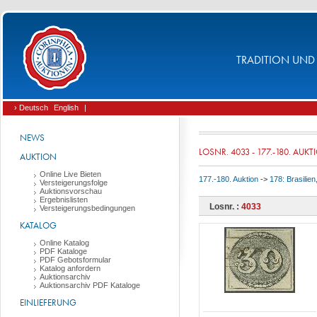
TRADITION UND 
› Deutsch
English
|
NEWS
LOSNR. 4033 - 177.-180. AUK
AUKTION
Online Live Bieten
177.-180. Auktion
->
178: Brasilie
Versteigerungsfolge
Auktionsvorschau
Ergebnislisten
Losnr. :
4033
Versteigerungsbedingungen
KATALOG
Online Katalog
PDF Kataloge
PDF Gebotsformular
Katalog anfordern
Auktionsarchiv
Auktionsarchiv PDF Kataloge
EINLIEFERUNG