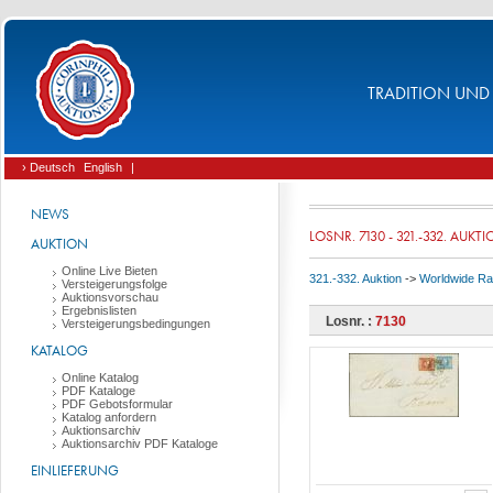
TRADITION UND 
› Deutsch
English
|
NEWS
LOSNR. 7130 - 321.-332. AUKT
AUKTION
Online Live Bieten
321.-332. Auktion
->
Worldwide Rar
Versteigerungsfolge
Auktionsvorschau
Ergebnislisten
Losnr. :
7130
Versteigerungsbedingungen
KATALOG
Online Katalog
PDF Kataloge
PDF Gebotsformular
Katalog anfordern
Auktionsarchiv
Auktionsarchiv PDF Kataloge
EINLIEFERUNG