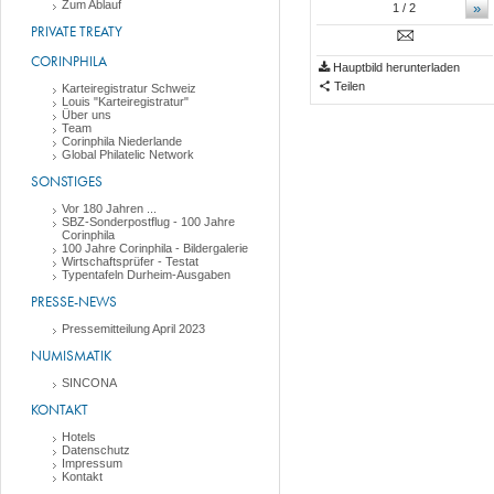
Zum Ablauf
»
1
/ 2
PRIVATE TREATY
CORINPHILA
Hauptbild herunterladen
Teilen
Karteiregistratur Schweiz
Louis "Karteiregistratur"
Über uns
Team
Corinphila Niederlande
Global Philatelic Network
SONSTIGES
Vor 180 Jahren ...
SBZ-Sonderpostflug - 100 Jahre
Corinphila
100 Jahre Corinphila - Bildergalerie
Wirtschaftsprüfer - Testat
Typentafeln Durheim-Ausgaben
PRESSE-NEWS
Pressemitteilung April 2023
NUMISMATIK
SINCONA
KONTAKT
Hotels
Datenschutz
Impressum
Kontakt