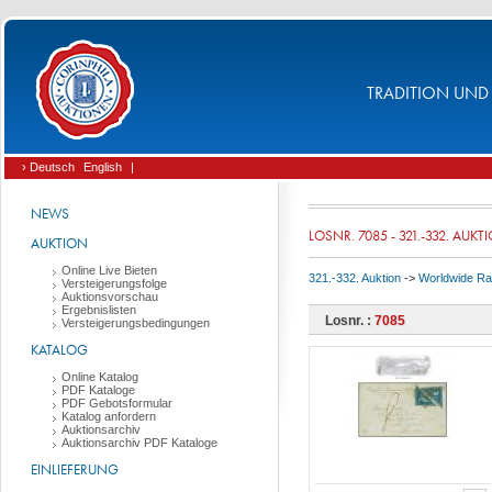
TRADITION UND 
› Deutsch
English
|
NEWS
LOSNR. 7085 - 321.-332. AUKT
AUKTION
Online Live Bieten
321.-332. Auktion
->
Worldwide Rar
Versteigerungsfolge
Auktionsvorschau
Ergebnislisten
Losnr. :
7085
Versteigerungsbedingungen
KATALOG
Online Katalog
PDF Kataloge
PDF Gebotsformular
Katalog anfordern
Auktionsarchiv
Auktionsarchiv PDF Kataloge
EINLIEFERUNG