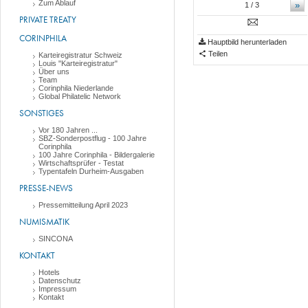
Zum Ablauf
»
1
/ 3
PRIVATE TREATY
CORINPHILA
Hauptbild herunterladen
Teilen
Karteiregistratur Schweiz
Louis "Karteiregistratur"
Über uns
Team
Corinphila Niederlande
Global Philatelic Network
SONSTIGES
Vor 180 Jahren ...
SBZ-Sonderpostflug - 100 Jahre
Corinphila
100 Jahre Corinphila - Bildergalerie
Wirtschaftsprüfer - Testat
Typentafeln Durheim-Ausgaben
PRESSE-NEWS
Pressemitteilung April 2023
NUMISMATIK
SINCONA
KONTAKT
Hotels
Datenschutz
Impressum
Kontakt