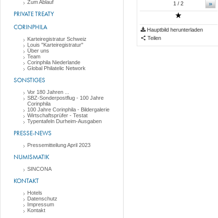
Zum Ablauf
»
1
/ 2
PRIVATE TREATY
CORINPHILA
Hauptbild herunterladen
Teilen
Karteiregistratur Schweiz
Louis "Karteiregistratur"
Über uns
Team
Corinphila Niederlande
Global Philatelic Network
SONSTIGES
Vor 180 Jahren ...
SBZ-Sonderpostflug - 100 Jahre
Corinphila
100 Jahre Corinphila - Bildergalerie
Wirtschaftsprüfer - Testat
Typentafeln Durheim-Ausgaben
PRESSE-NEWS
Pressemitteilung April 2023
NUMISMATIK
SINCONA
KONTAKT
Hotels
Datenschutz
Impressum
Kontakt