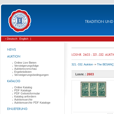
TRADITION UND 
› Deutsch
English
|
NEWS
LOSNR. 2603 - 321.-332. AUKT
AUKTION
Online Live Bieten
321.-332. Auktion
->
The BESANÇON 
Versteigerungsfolge
Auktionsvorschau
Ergebnislisten
Losnr. :
2603
Versteigerungsbedingungen
KATALOG
Online Katalog
PDF Kataloge
PDF Gebotsformular
Katalog anfordern
Auktionsarchiv
Auktionsarchiv PDF Kataloge
EINLIEFERUNG