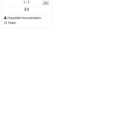
»
1
/ 2
Hauptbild herunterladen
Teilen