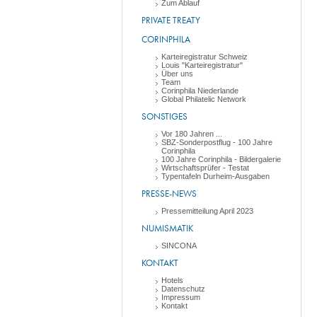
Zum Ablauf
PRIVATE TREATY
CORINPHILA
Karteiregistratur Schweiz
Louis "Karteiregistratur"
Über uns
Team
Corinphila Niederlande
Global Philatelic Network
SONSTIGES
Vor 180 Jahren ...
SBZ-Sonderpostflug - 100 Jahre
Corinphila
100 Jahre Corinphila - Bildergalerie
Wirtschaftsprüfer - Testat
Typentafeln Durheim-Ausgaben
PRESSE-NEWS
Pressemitteilung April 2023
NUMISMATIK
SINCONA
KONTAKT
Hotels
Datenschutz
Impressum
Kontakt