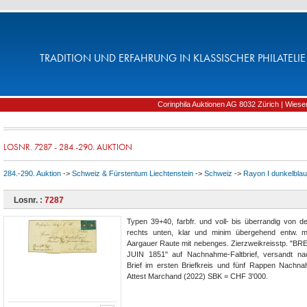
TRADITION UND ERFAHRUNG IN KLASSISCHER PHILATELIE 
Corinphila Auktionen AG 8032 Zürich | Wiesens
LOSNR. 7287 - 284.-290. AUKTION
284.-290. Auktion
->
Schweiz & Fürstentum Liechtenstein
->
Schweiz
->
Rayon I dunkelblau
Losnr. :
7287
Typen 39+40, farbfr. und voll- bis überrandig von 
rechts unten, klar und minim übergehend entw. m
Aargauer Raute mit nebenges. Zierzweikreisstp. "
JUIN 1851" auf Nachnahme-Faltbrief, versandt na
Brief im ersten Briefkreis und fünf Rappen Nachn
Attest Marchand (2022) SBK = CHF 3'000.