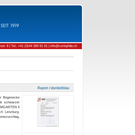
SEIT 1919
tr. 8 | Tel.: +41 (0)44 389 91 91 | info@corinphila.ch
Rayon I dunkelblau
der Bogenecke
it schwarzer
BREMGARTEN 4
ch Lenzburg.
ahmezuschlag,