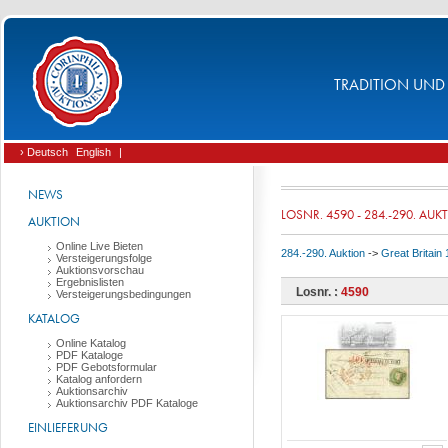
TRADITION UND 
› Deutsch
English
|
NEWS
LOSNR. 4590 - 284.-290. AUK
AUKTION
Online Live Bieten
284.-290. Auktion
->
Great Britain
Versteigerungsfolge
Auktionsvorschau
Ergebnislisten
Losnr. :
4590
Versteigerungsbedingungen
KATALOG
Online Katalog
PDF Kataloge
PDF Gebotsformular
Katalog anfordern
Auktionsarchiv
Auktionsarchiv PDF Kataloge
EINLIEFERUNG