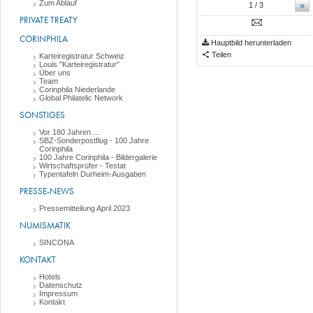
Zum Ablauf
»
1
/ 3
PRIVATE TREATY
CORINPHILA
Hauptbild herunterladen
Teilen
Karteiregistratur Schweiz
Louis "Karteiregistratur"
Über uns
Team
Corinphila Niederlande
Global Philatelic Network
SONSTIGES
Vor 180 Jahren ...
SBZ-Sonderpostflug - 100 Jahre
Corinphila
100 Jahre Corinphila - Bildergalerie
Wirtschaftsprüfer - Testat
Typentafeln Durheim-Ausgaben
PRESSE-NEWS
Pressemitteilung April 2023
NUMISMATIK
SINCONA
KONTAKT
Hotels
Datenschutz
Impressum
Kontakt