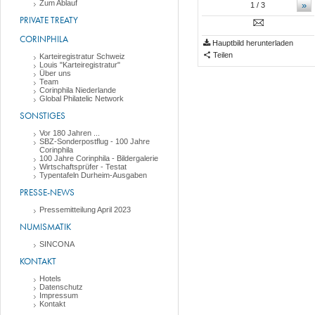
Zum Ablauf
»
1
/ 3
PRIVATE TREATY
CORINPHILA
Hauptbild herunterladen
Teilen
Karteiregistratur Schweiz
Louis "Karteiregistratur"
Über uns
Team
Corinphila Niederlande
Global Philatelic Network
SONSTIGES
Vor 180 Jahren ...
SBZ-Sonderpostflug - 100 Jahre
Corinphila
100 Jahre Corinphila - Bildergalerie
Wirtschaftsprüfer - Testat
Typentafeln Durheim-Ausgaben
PRESSE-NEWS
Pressemitteilung April 2023
NUMISMATIK
SINCONA
KONTAKT
Hotels
Datenschutz
Impressum
Kontakt