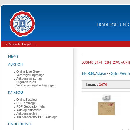
TRADITION UND 
› Deutsch
English
|
NEWS
LOSNR. 3474 - 284.-290. AUK
AUKTION
Online Live Bieten
284.-290. Auktion
->
British West 
Versteigerungsfolge
Auktionsvorschau
Ergebnislisten
Losnr. :
3474
Versteigerungsbedingungen
KATALOG
Online Katalog
PDF Kataloge
PDF Gebotsformular
Katalog anfordern
Auktionsarchiv
Auktionsarchiv PDF Kataloge
EINLIEFERUNG