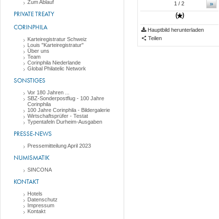
Zum Ablauf
»
1
/ 2
PRIVATE TREATY
CORINPHILA
Hauptbild herunterladen
Teilen
Karteiregistratur Schweiz
Louis "Karteiregistratur"
Über uns
Team
Corinphila Niederlande
Global Philatelic Network
SONSTIGES
Vor 180 Jahren ...
SBZ-Sonderpostflug - 100 Jahre
Corinphila
100 Jahre Corinphila - Bildergalerie
Wirtschaftsprüfer - Testat
Typentafeln Durheim-Ausgaben
PRESSE-NEWS
Pressemitteilung April 2023
NUMISMATIK
SINCONA
KONTAKT
Hotels
Datenschutz
Impressum
Kontakt