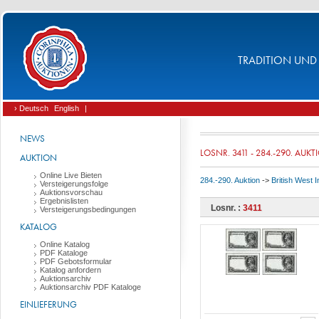
TRADITION UND 
› Deutsch
English
|
NEWS
LOSNR. 3411 - 284.-290. AUK
AUKTION
Online Live Bieten
284.-290. Auktion
->
British West 
Versteigerungsfolge
Auktionsvorschau
Ergebnislisten
Losnr. :
3411
Versteigerungsbedingungen
KATALOG
Online Katalog
PDF Kataloge
PDF Gebotsformular
Katalog anfordern
Auktionsarchiv
Auktionsarchiv PDF Kataloge
EINLIEFERUNG