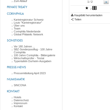
Zum Ablauf
»
1
/ 2
PRIVATE TREATY
/
CORINPHILA
Hauptbild herunterladen
Teilen
Karteiregistratur Schweiz
Louis "Karteiregistratur"
Über uns
Team
Corinphila Niederlande
Global Philatelic Network
SONSTIGES
Vor 180 Jahren ...
SBZ-Sonderpostflug - 100 Jahre
Corinphila
100 Jahre Corinphila - Bildergalerie
Wirtschaftsprüfer - Testat
Typentafeln Durheim-Ausgaben
PRESSE-NEWS
Pressemitteilung April 2023
NUMISMATIK
SINCONA
KONTAKT
Hotels
Datenschutz
Impressum
Kontakt