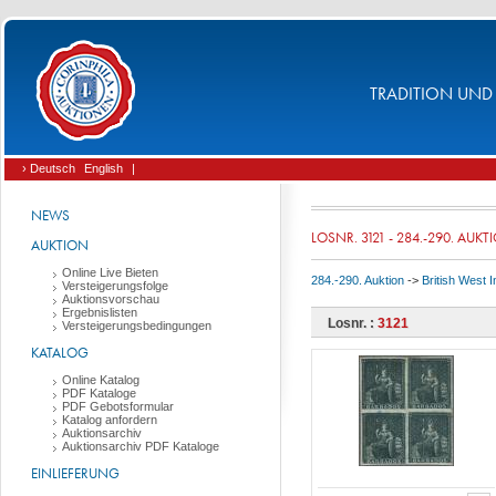
TRADITION UND 
› Deutsch
English
|
NEWS
LOSNR. 3121 - 284.-290. AUKT
AUKTION
Online Live Bieten
284.-290. Auktion
->
British West 
Versteigerungsfolge
Auktionsvorschau
Ergebnislisten
Losnr. :
3121
Versteigerungsbedingungen
KATALOG
Online Katalog
PDF Kataloge
PDF Gebotsformular
Katalog anfordern
Auktionsarchiv
Auktionsarchiv PDF Kataloge
EINLIEFERUNG