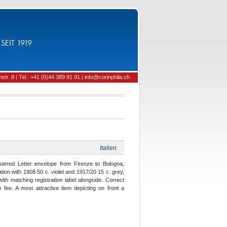
SEIT 1919
tr. 8 | Tel.: +41 (0)44 389 91 91 | info@corinphila.ch
Italien
istered Letter envelope from Firenze to Bologna,
tion with 1908 50 c. violet and 1917/20 15 c. grey,
matching registration label alongside. Correct
n fee. A most attractive item depicting on front a