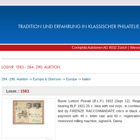
TRADITION UND ERFAHRUNG IN KLASSISCHER PHILATELIE 
Corinphila Auktionen AG 8032 Zürich | Wiesens
LOSNR. 1583 - 284.-290. AUKTION
284.-290. Auktion
->
Europa & Übersee
->
Europa
->
Italien
Losnr. :
1583
Buste Lettere Postali (B.L.P.) 1922 (Sept 12): Reg
bearing BLP 1921 25 c. blue with red ovpt., in combina
tied by FIRENZE RACCOMANDATE cds's in black with 
payment with 40 c. letter rate and 50 c. registratio
motorized milling machine, signed A. Diena.