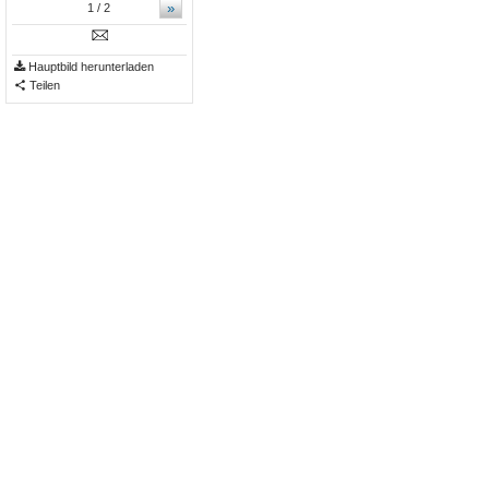
»
1
/ 2
Hauptbild herunterladen
Teilen