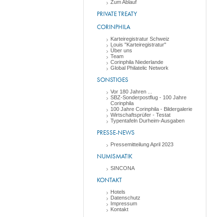
Zum Ablauf
PRIVATE TREATY
CORINPHILA
Karteiregistratur Schweiz
Louis "Karteiregistratur"
Über uns
Team
Corinphila Niederlande
Global Philatelic Network
SONSTIGES
Vor 180 Jahren ...
SBZ-Sonderpostflug - 100 Jahre
Corinphila
100 Jahre Corinphila - Bildergalerie
Wirtschaftsprüfer - Testat
Typentafeln Durheim-Ausgaben
PRESSE-NEWS
Pressemitteilung April 2023
NUMISMATIK
SINCONA
KONTAKT
Hotels
Datenschutz
Impressum
Kontakt