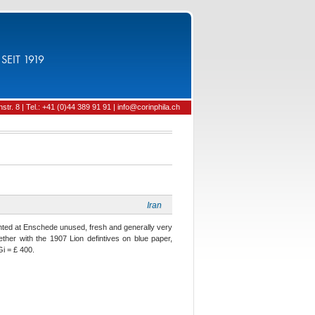
SEIT 1919
tr. 8 | Tel.: +41 (0)44 389 91 91 | info@corinphila.ch
Iran
nted at Enschede unused, fresh and generally very
gether with the 1907 Lion defintives on blue paper,
i = £ 400.