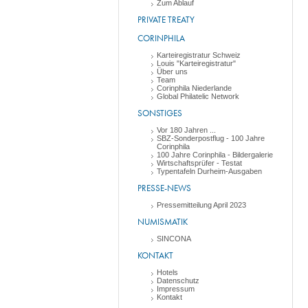
Zum Ablauf
PRIVATE TREATY
CORINPHILA
Karteiregistratur Schweiz
Louis "Karteiregistratur"
Über uns
Team
Corinphila Niederlande
Global Philatelic Network
SONSTIGES
Vor 180 Jahren ...
SBZ-Sonderpostflug - 100 Jahre
Corinphila
100 Jahre Corinphila - Bildergalerie
Wirtschaftsprüfer - Testat
Typentafeln Durheim-Ausgaben
PRESSE-NEWS
Pressemitteilung April 2023
NUMISMATIK
SINCONA
KONTAKT
Hotels
Datenschutz
Impressum
Kontakt