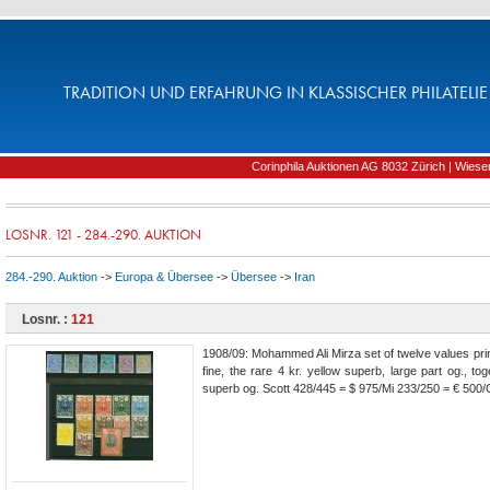
TRADITION UND ERFAHRUNG IN KLASSISCHER PHILATELIE 
Corinphila Auktionen AG 8032 Zürich | Wiesens
LOSNR. 121 - 284.-290. AUKTION
284.-290. Auktion
->
Europa & Übersee
->
Übersee
->
Iran
Losnr. :
121
1908/09: Mohammed Ali Mirza set of twelve values pri
fine, the rare 4 kr. yellow superb, large part og., to
superb og. Scott 428/445 = $ 975/Mi 233/250 = € 500/G