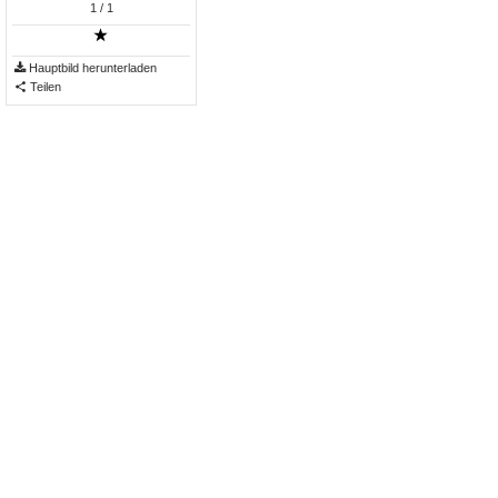
1
/ 1
Hauptbild herunterladen
Teilen