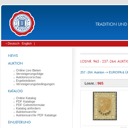
TRADITION UND 
› Deutsch
English
|
NEWS
LOSNR. 965 - 257.-264. AUKT
AUKTION
Online Live Bieten
257.-264. Auktion
->
EUROPA & 
Versteigerungsfolge
Auktionsvorschau
Ergebnislisten
Losnr. :
965
Versteigerungsbedingungen
KATALOG
Online Katalog
PDF Kataloge
PDF Gebotsformular
Katalog anfordern
Auktionsarchiv
Auktionsarchiv PDF Kataloge
EINLIEFERUNG