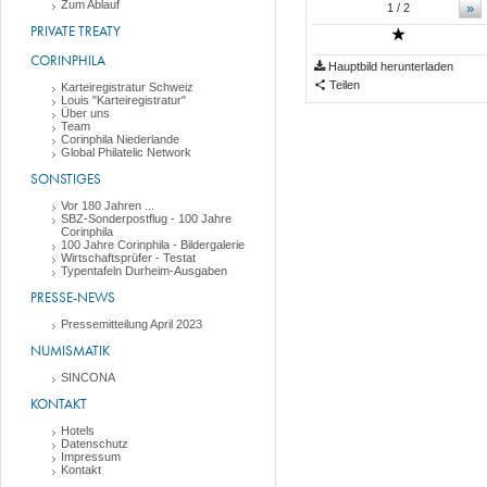
Zum Ablauf
»
1
/ 2
PRIVATE TREATY
CORINPHILA
Hauptbild herunterladen
Teilen
Karteiregistratur Schweiz
Louis "Karteiregistratur"
Über uns
Team
Corinphila Niederlande
Global Philatelic Network
SONSTIGES
Vor 180 Jahren ...
SBZ-Sonderpostflug - 100 Jahre
Corinphila
100 Jahre Corinphila - Bildergalerie
Wirtschaftsprüfer - Testat
Typentafeln Durheim-Ausgaben
PRESSE-NEWS
Pressemitteilung April 2023
NUMISMATIK
SINCONA
KONTAKT
Hotels
Datenschutz
Impressum
Kontakt