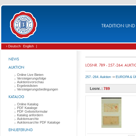
TRADITION UND 
› Deutsch
English
|
NEWS
LOSNR. 789 - 257.-264. AUKT
AUKTION
Online Live Bieten
257.-264. Auktion
->
EUROPA & 
Versteigerungsfolge
Auktionsvorschau
Ergebnislisten
Losnr. :
789
Versteigerungsbedingungen
KATALOG
Online Katalog
PDF Kataloge
PDF Gebotsformular
Katalog anfordern
Auktionsarchiv
Auktionsarchiv PDF Kataloge
EINLIEFERUNG