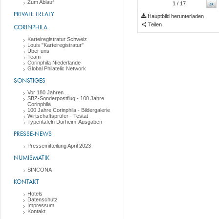
Zum Ablauf
»
1
/ 17
PRIVATE TREATY
Hauptbild herunterladen
Teilen
CORINPHILA
Karteiregistratur Schweiz
Louis "Karteiregistratur"
Über uns
Team
Corinphila Niederlande
Global Philatelic Network
SONSTIGES
Vor 180 Jahren ...
SBZ-Sonderpostflug - 100 Jahre
Corinphila
100 Jahre Corinphila - Bildergalerie
Wirtschaftsprüfer - Testat
Typentafeln Durheim-Ausgaben
PRESSE-NEWS
Pressemitteilung April 2023
NUMISMATIK
SINCONA
KONTAKT
Hotels
Datenschutz
Impressum
Kontakt