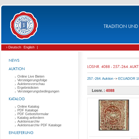
TRADITION UND 
› Deutsch
English
|
NEWS
LOSNR. 4088 - 257.-264. AUK
AUKTION
Online Live Bieten
257.-264. Auktion
->
ECUADOR 186
Versteigerungsfolge
Auktionsvorschau
Ergebnislisten
Losnr. :
4088
Versteigerungsbedingungen
KATALOG
Online Katalog
PDF Kataloge
PDF Gebotsformular
Katalog anfordern
Auktionsarchiv
Auktionsarchiv PDF Kataloge
EINLIEFERUNG