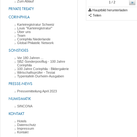
Zum Ablauf
»
1
/ 2
PRIVATE TREATY
Hauptbild herunterladen
Teilen
CORINPHILA
Karteiregistratur Schweiz
Louis "Karteiregistratur"
Über uns
Team
Corinphila Niederlande
Global Philatelic Network
SONSTIGES
Vor 180 Jahren ...
SBZ-Sonderpostflug - 100 Jahre
Corinphila
100 Jahre Corinphila - Bildergalerie
Wirtschaftsprüfer - Testat
Typentafeln Durheim-Ausgaben
PRESSE-NEWS
Pressemitteilung April 2023
NUMISMATIK
SINCONA
KONTAKT
Hotels
Datenschutz
Impressum
Kontakt