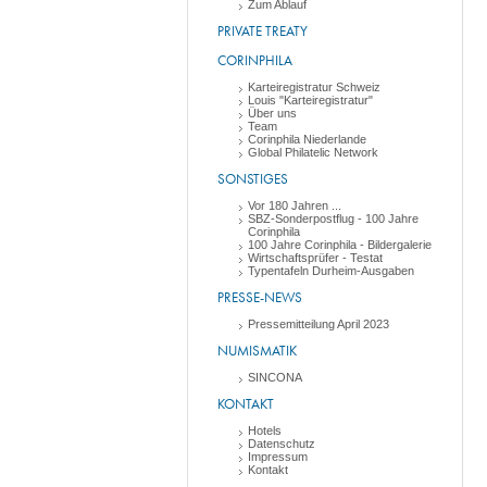
Zum Ablauf
PRIVATE TREATY
CORINPHILA
Karteiregistratur Schweiz
Louis "Karteiregistratur"
Über uns
Team
Corinphila Niederlande
Global Philatelic Network
SONSTIGES
Vor 180 Jahren ...
SBZ-Sonderpostflug - 100 Jahre
Corinphila
100 Jahre Corinphila - Bildergalerie
Wirtschaftsprüfer - Testat
Typentafeln Durheim-Ausgaben
PRESSE-NEWS
Pressemitteilung April 2023
NUMISMATIK
SINCONA
KONTAKT
Hotels
Datenschutz
Impressum
Kontakt