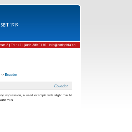
SEIT 1919
tr. 8 | Tel.: +41 (0)44 389 91 91 | info@corinphila.ch
e
->
Ecuador
Ecuador
rly impression, a used example with slight thin bit
 Rare thus.