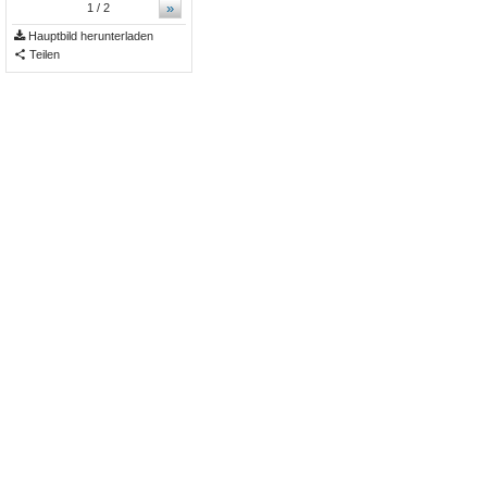
»
1
/ 2
Hauptbild herunterladen
Teilen