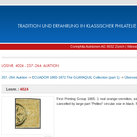
TRADITION UND ERFAHRUNG IN KLASSISCHER PHILATELIE 
Corinphila Auktionen AG 8032 Zürich | Wiesens
LOSNR. 4024 - 257.-264. AUKTION
257.-264. Auktion
->
ECUADOR 1865-1872 The GUAYAQUIL Collection (part 1)
->
Überse
Losnr. :
4024
First Printing Group 1865: 1 real orange-vermilion, ea
cancelled by large part "Pelileo" circular star in black.