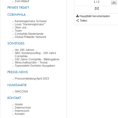
Zum Ablauf
»
1
/ 2
PRIVATE TREATY
CORINPHILA
Hauptbild herunterladen
Teilen
Karteiregistratur Schweiz
Louis "Karteiregistratur"
Über uns
Team
Corinphila Niederlande
Global Philatelic Network
SONSTIGES
Vor 180 Jahren ...
SBZ-Sonderpostflug - 100 Jahre
Corinphila
100 Jahre Corinphila - Bildergalerie
Wirtschaftsprüfer - Testat
Typentafeln Durheim-Ausgaben
PRESSE-NEWS
Pressemitteilung April 2023
NUMISMATIK
SINCONA
KONTAKT
Hotels
Datenschutz
Impressum
Kontakt