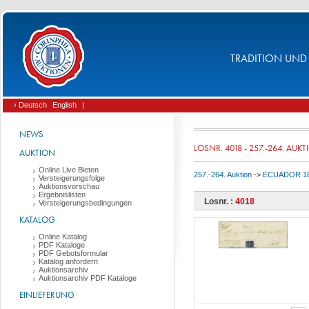
TRADITION UND 
› Deutsch
English
|
NEWS
LOSNR. 4018 - 257.-264. AUK
AUKTION
Online Live Bieten
257.-264. Auktion
->
ECUADOR 186
Versteigerungsfolge
Auktionsvorschau
Ergebnislisten
Losnr. :
4018
Versteigerungsbedingungen
KATALOG
Online Katalog
PDF Kataloge
PDF Gebotsformular
Katalog anfordern
Auktionsarchiv
Auktionsarchiv PDF Kataloge
EINLIEFERUNG