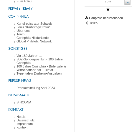
Zum Ablauf
»
1
/ 2
PRIVATE TREATY
CORINPHILA
Hauptbild herunterladen
Teilen
Karteiregistratur Schweiz
Louis "Karteiregistratur"
Über uns
Team
Corinphila Niederlande
Global Philatelic Network
SONSTIGES
Vor 180 Jahren ...
SBZ-Sonderpostflug - 100 Jahre
Corinphila
100 Jahre Corinphila - Bildergalerie
Wirtschaftsprüfer - Testat
Typentafeln Durheim-Ausgaben
PRESSE-NEWS
Pressemitteilung April 2023
NUMISMATIK
SINCONA
KONTAKT
Hotels
Datenschutz
Impressum
Kontakt