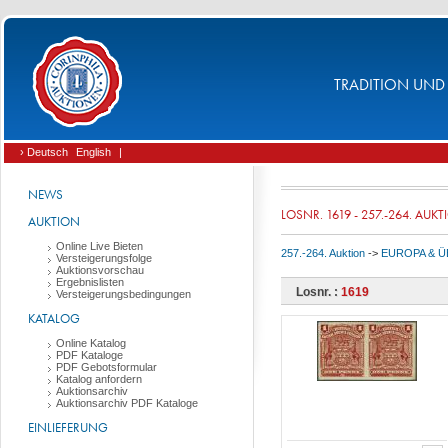
TRADITION UND 
› Deutsch
English
|
NEWS
LOSNR. 1619 - 257.-264. AUK
AUKTION
Online Live Bieten
257.-264. Auktion
->
EUROPA & 
Versteigerungsfolge
Auktionsvorschau
Ergebnislisten
Losnr. :
1619
Versteigerungsbedingungen
KATALOG
Online Katalog
PDF Kataloge
PDF Gebotsformular
Katalog anfordern
Auktionsarchiv
Auktionsarchiv PDF Kataloge
EINLIEFERUNG